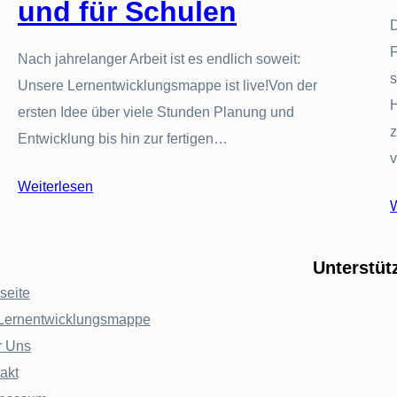
und für Schulen
D
F
Nach jahrelanger Arbeit ist es endlich soweit:
s
Unsere Lernentwicklungsmappe ist live!Von der
H
ersten Idee über viele Stunden Planung und
z
Entwicklung bis hin zur fertigen…
Weiterlesen
W
Unterstüt
tseite
Lernentwicklungsmappe
r Uns
akt