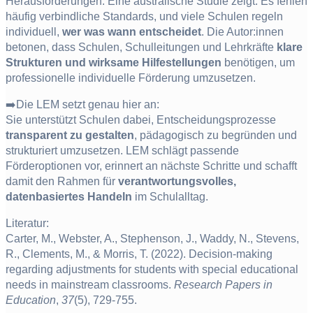
Herausforderungen. Eine australische Studie zeigt: Es fehlen
häufig verbindliche Standards, und viele Schulen regeln
individuell,
wer was wann entscheidet
. Die Autor:innen
betonen, dass Schulen, Schulleitungen und Lehrkräfte
klare
Strukturen und wirksame Hilfestellungen
benötigen, um
professionelle individuelle Förderung umzusetzen.
➡️Die LEM setzt genau hier an:
Sie unterstützt Schulen dabei, Entscheidungsprozesse
transparent zu gestalten
, pädagogisch zu begründen und
strukturiert umzusetzen. LEM schlägt passende
Förderoptionen vor, erinnert an nächste Schritte und schafft
damit den Rahmen für
verantwortungsvolles,
datenbasiertes Handeln
im Schulalltag.
Literatur:
Carter, M., Webster, A., Stephenson, J., Waddy, N., Stevens,
R., Clements, M., & Morris, T. (2022). Decision-making
regarding adjustments for students with special educational
needs in mainstream classrooms.
Research Papers in
Education
,
37
(5), 729-755.